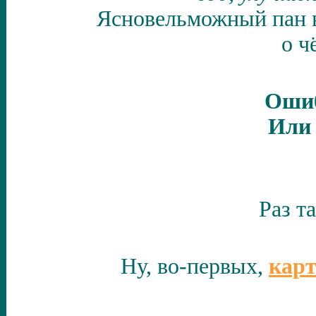
Ясновельможный пан в 
о ч
Ошиб
Или 
Раз т
Ну, во-первых,
карт