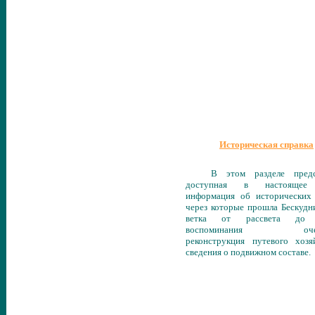
Историческая справка
В этом разделе предс
доступная в настоящее
информация об исторических 
через которые прошла Бескудн
ветка от рассвета до з
воспоминания очеви
реконструкция путевого хозя
сведения о подвижном составе.