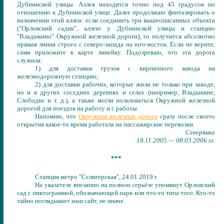
Дубнинской улицы. Аллея находится точно под 45 градусов по
отношению к Дубнинской улице. Далее продолжаю фантазировать о
назначении этой аллеи: если соединить три вышеописанных объекта
("Орловский садик", аллею у Дубнинской улицы и станцию
"Владыкино" Окружной железной дороги), то получится абсолютно
прямая линия строго с северо-запада на юго-восток. Если не верите,
сами приложите к карте линейку. Подозреваю, что эта дорога
служила:
1) для доставки грузов с кирпичного завода на
железнодорожную станцию;
2) для доставки рабочих, которые жили не только при заводе,
но и в других соседних деревнях и селах (например, Владыкине,
Слободке и т. д.), а также могли пользоваться Окружной железной
дорогой для поездок на работу и с работы.
Напомню, что
Окружная железная дорога
сразу после своего
открытия какое-то время работала на пассажирские перевозки.
Северянка
18.11.2005 — 08.03.2006 гг.
***
Станция метро "Селигерская", 24.01.2019 г.
На указателе внезапно на полном серьёзе упомянут Орловский
сад
с пиктограммой, обозначающей парк или что-то типа того.
Кто-то
тайно поглядывает наш сайт, не иначе.