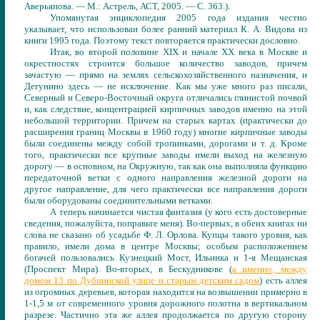
Аверьянова. — М.: Астрель, АСТ, 2005. — С. 363.
)
.
Упомянутая энциклопедия 2005 года издания честно
указывает, что использован более ранний материал К. А. Видова из
книги 1995 года. Поэтому текст повторяется практически дословно.
Итак, во второй половине XIX и начале XX века в Москве и
окрестностях строится большое количество заводов, причем
зачастую — прямо на землях сельскохозяйственного назначения, и
Дегунино здесь — не исключение. Как мы уже много раз писали,
Северный и Северо-Восточный округа отличались глинистой почвой
и, как следствие, концентрацией кирпичных заводов именно на этой
небольшой территории. Причем на старых картах (практически до
расширения границ Москвы в 1960 году) многие кирпичные заводы
были соединены между собой тропинками, дорогами и т.
д. Кроме
того, практически все крупные заводы имели выход на железную
дорогу — в основном, на Окружную, так как она выполняла функцию
передаточной ветки с одного направления железной дороги на
другое направление, для чего практически все направления дороги
были оборудованы соединительными ветками.
А теперь начинается чистая фантазия (у кого есть достоверные
сведения, пожалуйста, поправьте меня). Во-первых, в обеих книгах ни
слова не сказано об усадьбе Ф. Л. Орлова. Купцы такого уровня, как
правило, имели дома в центре Москвы; особым расположением
богачей пользовались Кузнецкий Мост, Ильинка и 1-я Мещанская
(Проспект Мира). Во-вторых, в Бескудникове (
а именно, между
домом 13 по Дубнинской улице и старым детским садом
) есть аллея
из огромных деревьев, которая находится на возвышении примерно в
1-1,5 м от современного уровня дорожного полотна в вертикальном
разрезе. Частично эта же аллея продолжается по другую сторону