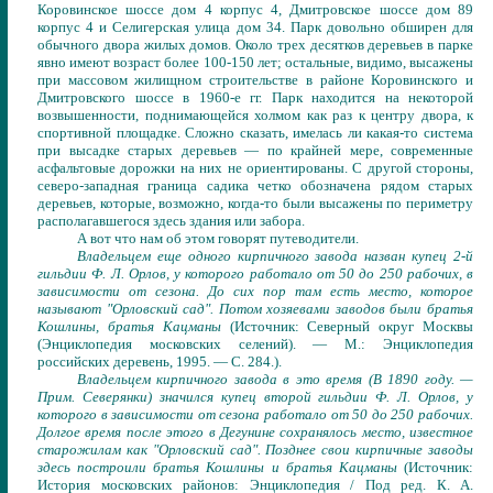
Коровинское шоссе дом 4 корпус 4, Дмитровское шоссе дом 89
корпус 4 и Селигерская улица дом 34
.
Парк довольно обширен для
обычного двора жилых домов. Около трех десятков деревьев в парке
явно имеют возраст более 100-150 лет; остальные, видимо, высажены
при массовом жилищном строительстве в районе Коровинского и
Дмитровского шоссе в 1960-е гг. Парк находится на некоторой
возвышенности, поднимающейся холмом как раз к центру двора, к
спортивной площадке. Сложно сказать, имелась ли какая-то система
при высадке старых деревьев — по крайней мере, современные
асфальтовые дорожки на них не ориентированы. С другой стороны,
северо-западная граница садика четко обозначена рядом старых
деревьев, которые, возможно, когда-то были высажены по периметру
располагавшегося здесь здания или забора.
А вот что нам об этом говорят путеводители
.
Владельцем еще одного кирпичного завода назван купец 2-й
гильдии Ф. Л. Орлов, у которого работало от 50 до 250 рабочих, в
зависимости от сезона. До сих пор там есть место, которое
называют "Орловский сад". Потом хозяевами заводов были братья
Кошлины, братья Кацманы
(
Источник: Северный округ Москвы
(Энциклопедия московских селений). — М.: Энциклопедия
российских деревень, 1995. — С. 284.
)
.
Владельцем кирпичного завода в это время (В 1890 году. —
Прим. Северянки) значился купец второй гильдии Ф. Л. Орлов, у
которого в зависимости от сезона работало от 50 до 250 рабочих.
Долгое время после этого в Дегунине сохранялось место, известное
старожилам как "Орловский сад". Позднее свои кирпичные заводы
здесь построили братья Кошлины и братья Кацманы
(
Источник:
История московских районов: Энциклопедия / Под ред. К. А.