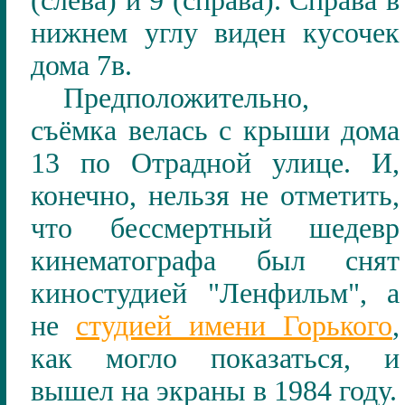
(слева) и 9 (справа). Справа в
нижнем углу виден кусочек
дома 7в.
Предположительно
,
съёмка велась с крыши дома
1
3
по Отрадной улице. И,
конечно, нельзя не отметить,
что бессмертный шедевр
кинематографа был снят
киностудией "Ленфильм", а
не
студией имени Горького
,
как могло показаться, и
вышел на экраны в 1984 году.