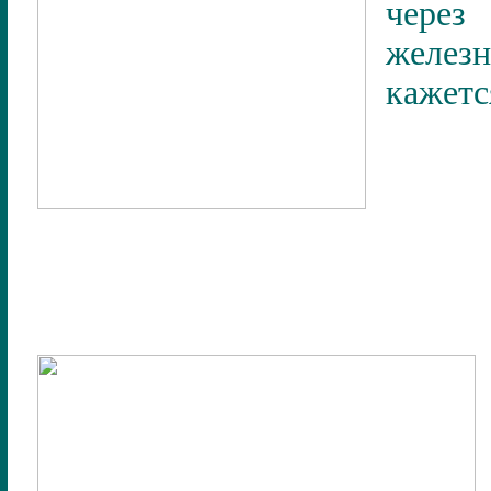
через
желез
кажетс