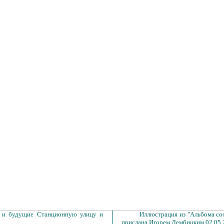
и будущие Станционную улицу и
Иллюстрация из "Альбома со
прислана Игорем Дембицким 02.05.2