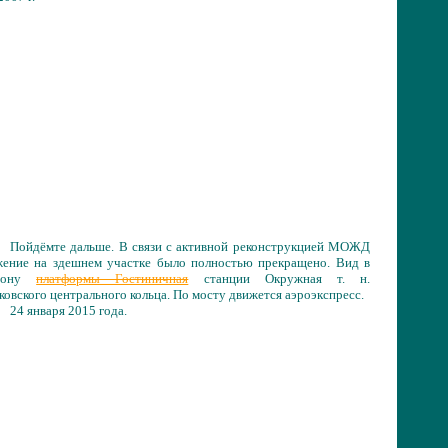
Пойдёмте дальше. В связи с активной реконструкцией МОЖД
жение на здешнем участке было полностью прекращено. Вид в
орону
платформы Гостиничная
станции Окружная т.
н.
овского центрального кольца. По мосту движется аэроэкспресс.
24 января 2015 года.